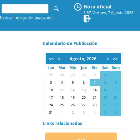
Hora oficial
3:57
Viernes, 7 Agosto 2026
ostrar búsqueda avanzada
Calendario de Publicación
<<
<
Agosto, 2026
>
>>
Lun
Mar
Mie
Jue
Vie
Sab
Dom
27
28
29
30
31
1
2
3
4
5
6
7
8
9
10
11
12
13
14
15
16
17
18
19
20
21
22
23
24
25
26
27
28
29
30
31
1
2
3
4
5
6
Links relacionados