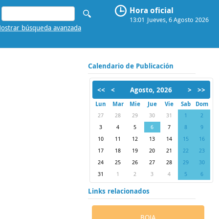
Hora oficial
13:01
Jueves, 6 Agosto 2026
ostrar búsqueda avanzada
Calendario de Publicación
<<
<
Agosto, 2026
>
>>
Lun
Mar
Mie
Jue
Vie
Sab
Dom
27
28
29
30
31
1
2
3
4
5
6
7
8
9
10
11
12
13
14
15
16
17
18
19
20
21
22
23
24
25
26
27
28
29
30
31
1
2
3
4
5
6
Links relacionados
BOJA